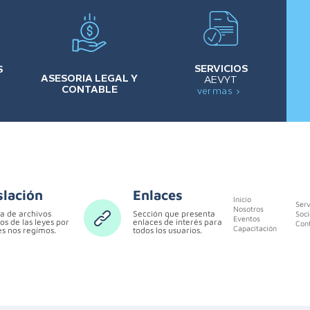
SERVICIOS
S
ASESORIA LEGAL Y
AEVYT
CONTABLE
ver mas
slación
Enlaces
Inicio
Serv
Nosotros
a de archivos
Sección que presenta
Soci
Eventos
os de las leyes por
enlaces de interés para
Con
Capacitación
es nos regimos.
todos los usuarios.